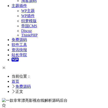
淘客源码
主题插件
WP主题
WP插件
织梦模版
帝国CMS
Discuz
ThinkPHP
免费源码
软件工具
资讯快报
站长学院
当前位置：
首页
免费源码
正文