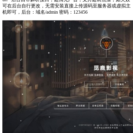
可在后台自行更改，无需安装直接上传源码至服务器或虚拟主
机即可，后台：域名/admin 密码：123456