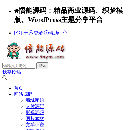
悟能源码：精品商业源码、织梦模
版、WordPress主题分享平台
注册
登录
帮助中心
我要投稿
首页
网站源码
商城团购
支付源码
影视源码
图片素材
文学小说