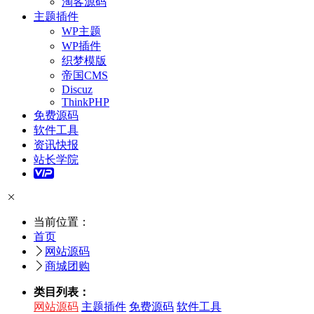
淘客源码
主题插件
WP主题
WP插件
织梦模版
帝国CMS
Discuz
ThinkPHP
免费源码
软件工具
资讯快报
站长学院
当前位置：
首页
网站源码
商城团购
类目列表：
网站源码
主题插件
免费源码
软件工具