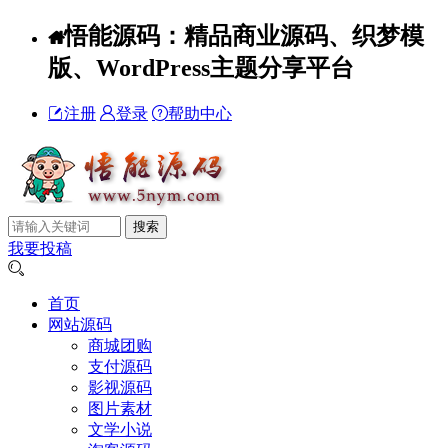
悟能源码：精品商业源码、织梦模
版、WordPress主题分享平台
注册
登录
帮助中心
我要投稿
首页
网站源码
商城团购
支付源码
影视源码
图片素材
文学小说