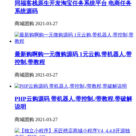
同福客栈原生开发淘宝任务系统平台 电商任务
系统源码
商城团购
2021-03-27
最新购啊购一元微购源码 1元云购,带机器人,带
控制,带教程
商城团购
2021-03-27
PHP云购源码 带机器人,带控制,/带教程,带破解
说明
商城团购
2021-03-27