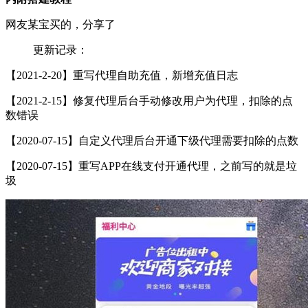
网友某宝买的，分享了
更新记录：
【2021-2-20】重写代理自助充值，新增充值日志
【2021-2-15】修复代理后台手动修改用户为代理，扣除的点
数错误
【2020-07-15】自定义代理后台开通下级代理需要扣除的点数
【2020-07-15】重写APP在线支付开通代理，之前写的就是垃
圾