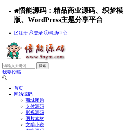
悟能源码：精品商业源码、织梦模
版、WordPress主题分享平台
注册
登录
帮助中心
我要投稿
首页
网站源码
商城团购
支付源码
影视源码
图片素材
文学小说