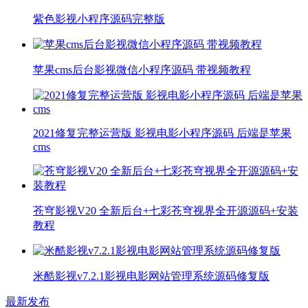
紫色影视小程序源码完整版
苹果cms后台影视微信小程序源码 带视频教程
2021修复完整运营版 影视电影小程序源码 后端是苹果
cms
苍穹影视V20 全新后台+七彩苍穹视界全开源源码+安装
教程
米酷影视v7.2.1影视电影网站管理系统源码修复版
最新发布