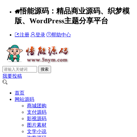
悟能源码：精品商业源码、织梦模
版、WordPress主题分享平台
注册
登录
帮助中心
我要投稿
首页
网站源码
商城团购
支付源码
影视源码
图片素材
文学小说