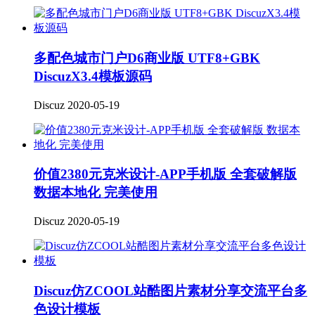
多配色城市门户D6商业版 UTF8+GBK
DiscuzX3.4模板源码
Discuz
2020-05-19
价值2380元克米设计-APP手机版 全套破解版
数据本地化 完美使用
Discuz
2020-05-19
Discuz仿ZCOOL站酷图片素材分享交流平台多
色设计模板