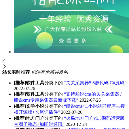
站长实时推荐
也许有你感兴趣的
[推荐]
软件工具
分类下的
“关关采集器5.6源代码 C#源码”
2022-07-26
[推荐]
软件工具
分类下的
“支持船说cms的关关采集器 /
船说cms专用采集器最新版下载”
2022-07-26
[推荐]
文学小说
分类下的
“船说cms4.1小说站群程序去授
权开源版+长尾词插件”
2022-07-26
[推荐]
地方门户
分类下的
“火鸟地方门户v5.5源码运营版
带圈子动态+加即时通讯”
2020-12-24