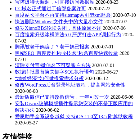
宝塔爆特大漏洞，可直接访问数据库
2020-08-23
CC域名正式通过工信部备案许可
2020-07-22
百度站长平台不再支持sitemap索引型xml地图
2020-07-10
快速删除Windows文件夹中的大量小文件
2020-07-07
修罗XiunoBBS论坛关闭，具体原因不详
2020-07-06
百度搜索升级冰桶算法5.0 严厉打击APP调起行为
2020-
07-02
腾讯被老干妈骗了？老干妈已报案
2020-07-01
黑帽SEO"百度反推秒收技术"秒杀百度快速收录
2020-
07-01
清除支付宝/微信名下可疑账户方法
2020-07-01
数据库批量替换关键字SQL执行语句
2020-06-27
“地摊经济”如何做搜索需求分析
2020-06-12
修改WordPress后台登录地址教程，提高网站安全性
2020-06-08
最新版微信已支持改微信号，一年可改一次
2020-06-06
安装Discuz破解模版插件提示您安装的不是正版应用的
解决办法
2020-06-02
爱思助手全系设备越狱 支持iOS 11.0至13.5 附越狱教程
2020-05-27
友情链接