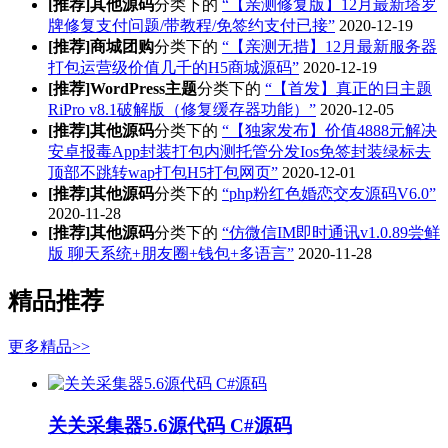
[推荐]
其他源码
分类下的
“【亲测修复版】12月最新塔罗
牌修复支付问题/带教程/免签约支付已接”
2020-12-19
[推荐]
商城团购
分类下的
“【亲测无措】12月最新服务器
打包运营级价值几千的H5商城源码”
2020-12-19
[推荐]
WordPress主题
分类下的
“【首发】真正的日主题
RiPro v8.1破解版（修复缓存器功能）”
2020-12-05
[推荐]
其他源码
分类下的
“【独家发布】价值4888元解决
安卓报毒App封装打包内测托管分发Ios免签封装绿标去
顶部不跳转wap打包H5打包网页”
2020-12-01
[推荐]
其他源码
分类下的
“php粉红色婚恋交友源码V6.0”
2020-11-28
[推荐]
其他源码
分类下的
“​仿微信IM即时通讯v1.0.89尝鲜
版 聊天系统+朋友圈+钱包+多语言”
2020-11-28
精品推荐
更多精品>>
关关采集器5.6源代码 C#源码