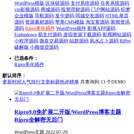
WordPress模版
区块链源码
支付系统源码
任务系统源码
vip影视源码
商城源码
投资理财源码
门户网站源码
织梦
企业模版
导航源码
发卡源码
同城交友源码
HTML单页
源码
资源素材源码
苹果CMS模版
淘宝客源码
新闻资讯
源码
Ripro美化插件
WordPress插件
影视APP源码
Erphpdown
易支付源码
虚拟资源下载源码
影视网站源码
小程序源码
微盘交易源码
站群源码
风水占卜源码
RiPro
破解版
小额借贷源码
已选条件：
Ripro美化插件
默认排序：
更新时间
人气排行
文章标题
热评榜单
共查询到 13 个DEMO
Ripro9.0免扩展二开版/WordPress博客主题
Ripro全解密无后门
WordPress主题
2022-07-29