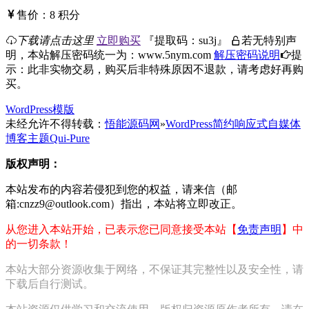
售价：
8
积分
下载请点击这里
立即购买
『
提取码：
su3j
』
若无特别声
明，本站解压密码统一为：www.5nym.com
解压密码说明
提
示：此非实物交易，购买后非特殊原因不退款，请考虑好再购
买。
WordPress模版
未经允许不得转载：
悟能源码网
»
WordPress简约响应式自媒体
博客主题Qui-Pure
版权声明：
本站发布的内容若侵犯到您的权益，请来信（邮
箱:cnzz9@outlook.com）指出，本站将立即改正。
从您进入本站开始，已表示您已同意接受本站【
免责声明
】中
的一切条款！
本站大部分资源收集于网络，不保证其完整性以及安全性，请
下载后自行测试。