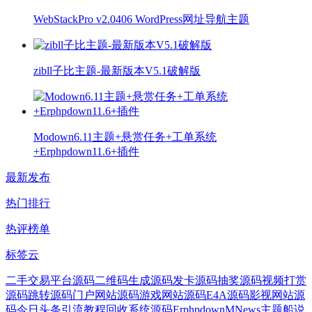
WebStackPro v2.0406 WordPress网址导航主题
zibll子比主题-最新版本V5.1破解版
Modown6.11主题+悬赏任务+工单系统
+Erphpdown11.6+插件
最新发布
热门排行
热评榜单
标签云
二手交易平台源码
二维码生成源码
发卡源码
抽奖源码
视频打赏
源码
跳转源码
门户网站源码
游戏网站源码
E4A源码
影视网站源
码
今日头条引流教程
回收系统源码
Erphpdown
MNews主题
船说