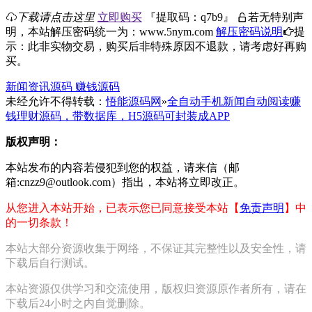
下载请点击这里
立即购买
『
提取码：
q7b9
』
若无特别声
明，本站解压密码统一为：www.5nym.com
解压密码说明
提
示：此非实物交易，购买后非特殊原因不退款，请考虑好再购
买。
新闻资讯源码
赚钱源码
未经允许不得转载：
悟能源码网
»
全自动手机新闻自动阅读赚
钱理财源码，带数据库，H5源码可封装成APP
版权声明：
本站发布的内容若侵犯到您的权益，请来信（邮
箱:cnzz9@outlook.com）指出，本站将立即改正。
从您进入本站开始，已表示您已同意接受本站【
免责声明
】中
的一切条款！
本站大部分资源收集于网络，不保证其完整性以及安全性，请
下载后自行测试。
本站资源仅供学习和交流使用，版权归资源原作者所有，请在
下载后24小时之内自觉删除。