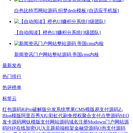
白色比特币网站源码 织梦dede模板 [自适应手机版]
【自动阅读】橙色UI赚积分系统[3级团队]
新闻资讯门户网站整站源码 帝国cms内核
最新发布
热门排行
热评榜单
标签云
红包源码
RiPro破解版
分发系统
苹果CMS模版
易支付源码
Z-
Blog模版
阿里百秀XIU
彩虹代刷免授权
聚合支付
点赞源码
SEO
发卡源码
网钛模版
支付网站源码
域名注册
Modown
门户网站源
码
PHP在线加密
QUX主题
前端框架
金融贷源码
O泡支付源码