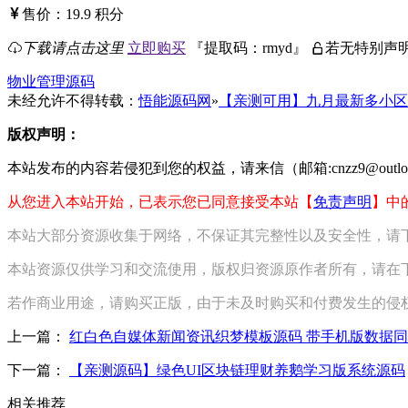
售价：
19.9
积分
下载请点击这里
立即购买
『
提取码：
rmyd
』
若无特别声明
物业管理源码
未经允许不得转载：
悟能源码网
»
【亲测可用】九月最新多小区
版权声明：
本站发布的内容若侵犯到您的权益，请来信（邮箱:cnzz9@outl
从您进入本站开始，已表示您已同意接受本站【
免责声明
】中
本站大部分资源收集于网络，不保证其完整性以及安全性，请
本站资源仅供学习和交流使用，版权归资源原作者所有，请在下
若作商业用途，请购买正版，由于未及时购买和付费发生的侵
上一篇：
红白色自媒体新闻资讯织梦模板源码 带手机版数据同
下一篇：
【亲测源码】绿色UI区块链理财养鹅学习版系统源码
相关推荐