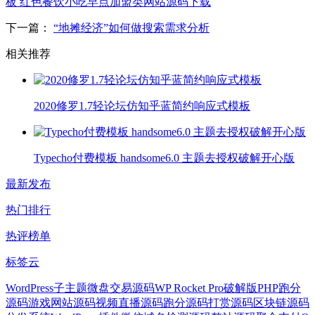
板 红色餐饮小吃早点加盟类网站源码下载
下一篇：
“地摊经济”如何做搜索需求分析
相关推荐
2020修罗1.7轻论坛仿知乎蓝简约响应式模板
Typecho付费模板 handsome6.0 主题去授权破解开心版
最新发布
热门排行
热评榜单
标签云
WordPress子主题
微盘交易源码
WP Rocket Pro破解版
PHP跑分
源码
游戏网站源码
视频直播源码
跑分源码
打赏源码
区块链源码