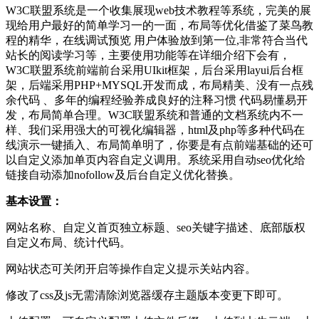
W3C联盟系统是一个收集展现web技术教程等系统，完美的展
现给用户最好的简单学习一的一面，布局等优化借鉴了菜鸟教
程的精华，在线调试预览 用户体验放到第一位,非常符合当代
站长的阅读学习等，主要使用功能等在详细介绍下会有，
W3C联盟系统前端前台采用UIkit框架，后台采用layui后台框
架，后端采用PHP+MYSQL开发而成，布局精美、没有一点残
余代码 、多年的编程经验养成良好的注释习惯 代码易懂易开
发，布局简单合理。W3C联盟系统和普通的文档系统内不一
样、我们采用强大的可视化编辑器，html及php等多种代码在
线演示一键插入、布局简单明了，你要是有点前端基础的还可
以自定义添加单页内容自定义调用。系统采用自动seo优化给
链接自动添加nofollow及后台自定义优化替换。
基本设置：
网站名称、自定义首页独立标题、seo关键字描述、底部版权
自定义布局、统计代码。
网站状态可关闭开启等操作自定义提示关站内容。
修改了css及js无需清除浏览器缓存主题版本变更下即可。