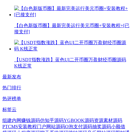
【白色新版币圈】最新完美运行美元币圈+安装教程+[已
接支付]
【USDT指数涨跌】蓝色UI二开币圈万盈财经币圈源码
K线正常
最新发布
热门排行
热评榜单
标签云
组建内网
赚钱源码
仿知乎源码
YGBOOK源码
资源素材源码
PTCMS安装教程
门户网站源码
O泡支付源码
抽奖源码
小额借