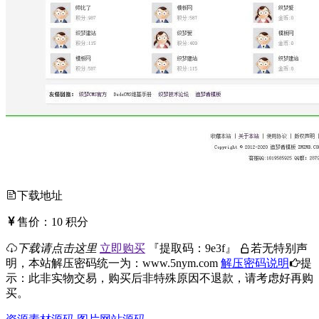
下载地址
售价：
10
积分
下载请点击这里
立即购买
『
提取码：
9e3f
』
若无特别声
明，本站解压密码统一为：www.5nym.com
解压密码说明
提
示：此非实物交易，购买后非特殊原因不退款，请考虑好再购
买。