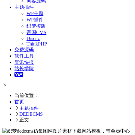
淘客源码
主题插件
WP主题
WP插件
织梦模版
帝国CMS
Discuz
ThinkPHP
免费源码
软件工具
资讯快报
站长学院
当前位置：
首页
主题插件
DEDECMS
正文