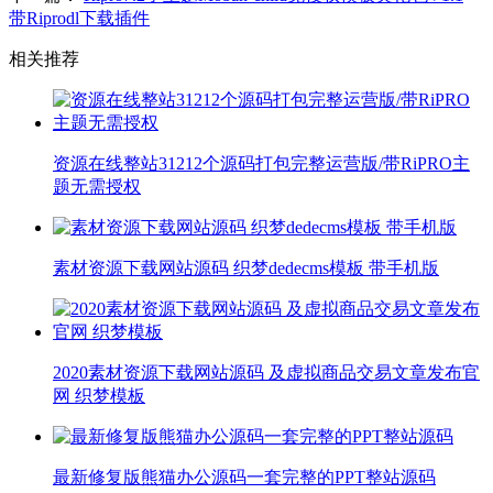
带Riprodl下载插件
相关推荐
资源在线整站31212个源码打包完整运营版/带RiPRO主
题无需授权
素材资源下载网站源码 织梦dedecms模板 带手机版
2020素材资源下载网站源码 及虚拟商品交易文章发布官
网 织梦模板
最新修复版熊猫办公源码一套完整的PPT整站源码