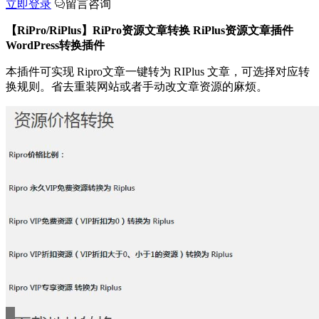
立即登录
留言咨询
【RiPro/RiPlus】RiPro资源文章转换 RiPlus资源文章插件
WordPress转换插件
本插件可实现 Ripro文章一键转为 RIPlus 文章，可选择对应转
换规则。省去重装网站或者手动改文章资源的麻烦。