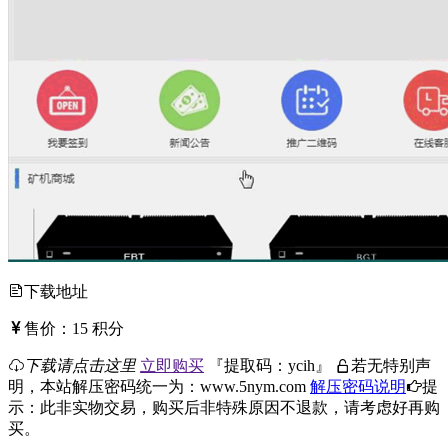
下载地址
售价：
15
积分
下载请点击这里
立即购买
『
提取码：
ycih
』
若无特别声
明，本站解压密码统一为：www.5nym.com
解压密码说明
提
示：此非实物交易，购买后非特殊原因不退款，请考虑好再购
买。