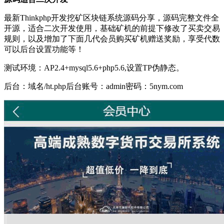
最新Thinkphp开发挖矿区块链系统源码分享，源码完整文件全
开源，适合二次开发使用，基础矿机的前提下修改了买卖交易
规则，以及增加了下面几代会员购买矿机赠送奖励，享受代数
可以后台设置功能等！
测试环境：AP2.4+mysql5.6+php5.6,设置TP伪静态。
后台：域名/ht.php后台账号：admin密码：5nym.com