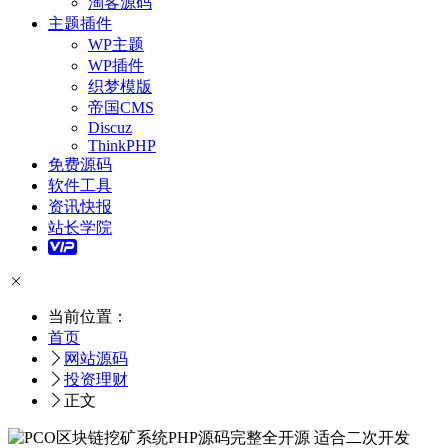
淘客源码
主题插件
WP主题
WP插件
织梦模版
帝国CMS
Discuz
ThinkPHP
免费源码
软件工具
资讯快报
站长学院
当前位置：
首页
网站源码
投资理财
正文