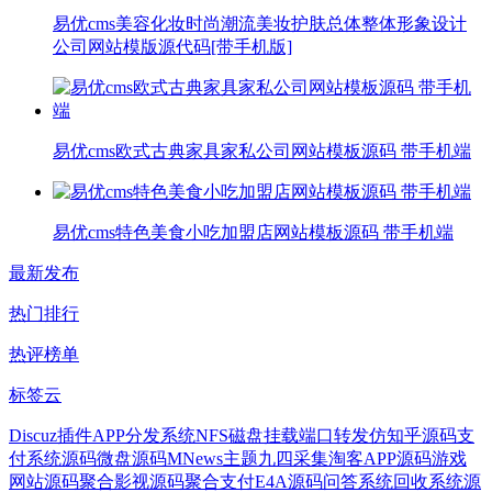
易优cms美容化妆时尚潮流美妆护肤总体整体形象设计
公司网站模版源代码[带手机版]
易优cms欧式古典家具家私公司网站模板源码 带手机端
易优cms特色美食小吃加盟店网站模板源码 带手机端
最新发布
热门排行
热评榜单
标签云
Discuz插件
APP分发系统
NFS磁盘挂载
端口转发
仿知乎源码
支
付系统源码
微盘源码
MNews主题
九四采集
淘客APP源码
游戏
网站源码
聚合影视源码
聚合支付
E4A源码
问答系统
回收系统源