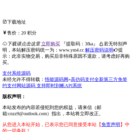
下载地址
售价：
20
积分
下载请点击这里
立即购买
『
提取码：
3fka
』
若无特别声
明，本站解压密码统一为：www.ym4.cc
解压密码说明
提
示：此非实物交易，购买后非特殊原因不退款，请考虑好再购
买。
支付系统源码
未经允许不得转载：
悟能源码网
»
高仿码支付全新第三方免签
约支付网站源码 支持即时到帐API系统
版权声明：
本站发布的内容若侵犯到您的权益，请来信（邮
箱:cnzz9@outlook.com）指出，本站将立即改正。
从您进入本站开始，已表示您已同意接受本站【
免责声明
】中
的一切条款！