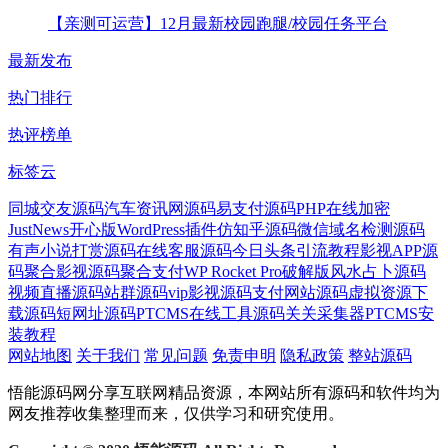
【亲测可运营】12月最新校园跑腿/校园任务平台
最新发布
热门排行
热评榜单
标签云
同城交友源码
汽车资讯网源码
易支付源码
PHP在线加密
JustNews开心版
WordPress插件
仿知乎源码
微信域名检测源码
有声小说
打赏源码
在线客服源码
今日头条引流教程
影视APP源
码
聚合影视源码
聚合支付
WP Rocket Pro破解版
风水占卜源码
视频直播源码
站群源码
vip影视源码
支付网站源码
虚拟资源下
载源码
短网址源码
PTCMS
在线工具源码
关关采集器
PTCMS安
装教程
网站地图
关于我们
常见问题
免责申明
隐私政策
整站源码
悟能源码网分享互联网精品资源，本网站所有源码和软件均为
网友推荐收集整理而来，仅供学习和研究使用。